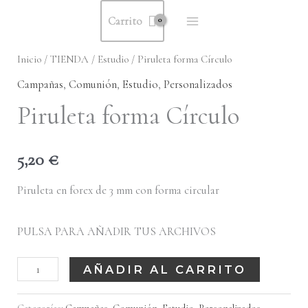
Ir
Carrito
al
contenido
Inicio
/
TIENDA
/
Estudio
/ Piruleta forma Círculo
Campañas
,
Comunión
,
Estudio
,
Personalizados
Piruleta forma Círculo
5,20
€
Piruleta en forex de 3 mm con forma circular
PULSA PARA AÑADIR TUS ARCHIVOS
Piruleta
AÑADIR AL CARRITO
forma