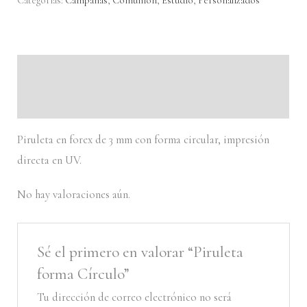
Círculo
Categorías:
Campañas
,
Comunión
,
Estudio
,
Personalizados
cantidad
Descripción
Valoraciones (0)
Piruleta en forex de 3 mm con forma circular, impresión
directa en UV.
No hay valoraciones aún.
Sé el primero en valorar “Piruleta
forma Círculo”
Tu dirección de correo electrónico no será