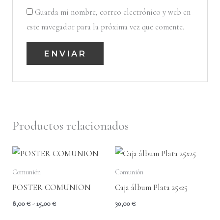
Guarda mi nombre, correo electrónico y web en
este navegador para la próxima vez que comente.
Productos relacionados
Comunión
Comunión
POSTER COMUNION
Caja álbum Plata 25×25
Rango
8,00
€
-
15,00
€
30,00
€
de